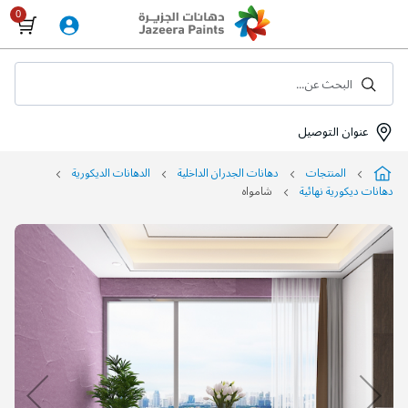
Skip
to
Content
البحث عن...
عنوان التوصيل
المنتجات
دهانات الجدران الداخلية
الدهانات الديكورية
دهانات ديكورية نهائية
شامواه
التخطي
إلى
نهاية
معرض
الصور