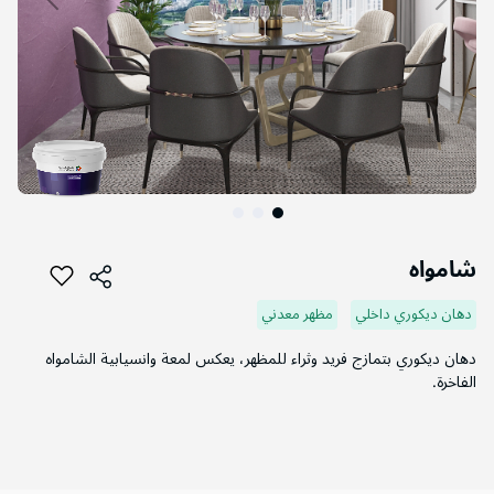
التخطي
إلى
شامواه
بداية
معرض
دهان ديكوري داخلي
مظهر معدني
الصور
دهان ديكوري بتمازج فريد وثراء للمظهر، يعكس لمعة وانسيابية الشامواه
الفاخرة.