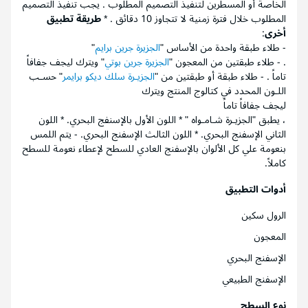
الخاصة أو المسطرين لتنفيذ التصميم المطلوب . يجب تنفيذ التصميم
المطلوب خلال فترة زمنية لا تتجاوز 10 دقائق . *
طريقة تطبيق
أخرى
:
- طلاء طبقة واحدة من الأساس "
الجزيرة جرين برايم
"
. - طلاء طبقتين من المعجون "
الجزيرة جرين بوتي
" ويترك ليجف جفافاً
تاماً . - طلاء طبقة أو طبقتين من "
الجزيـرة سلك ديكو برايمر
" حسـب
اللـون المحدد في كتالوج المنتج ويترك
ليجف جفافاً تاماً
، يطبق "الجزيـرة شـامـواه " * اللون الأول بالإسنفج البحري. * اللون
الثاني الإسفنج البحري. * اللون الثالث الإسفنج البحري. - يتم اللمس
بنعومة علي كل الألوان بالإسفنج العادي للسطح لإعطاء نعومة للسطح
كاملاً.
أدوات التطبيق
الرول سكين
المعجون
الإسفنج البحري
الإسفنج الطبيعي
نوع السطح