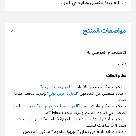
- قابلية جيدة للغسيل وثباتية في اللون.
مواصفات المنتج
الاستخدام الموصى به
داخلياً
نظام الطلاء
- طلاء طبقة واحدة من الأساس "
الجزيرة جرين برايم
".
- طلاء طبقتين من المعجون "
الجزيرة جرين بوتي
" ويترك ليجف جفافاً
تاماً.
- طلاء طبقة أو طبقتين من "
الجزيرة سلك ديكو برايمر
" حسـب اللـون
المحدد في كتالوج المنتج ويترك ليجف جفافاً تاماً.
- طلاء طبقـة واحـدة مـن دهـان "الجزيرة شـامـواه" بـالـرول و يترك
مـدة 4-6 ساعات ليجف.
- طلاء طبقة ثانية من دهان "الجزيرة شامواه " بسكين المعجون