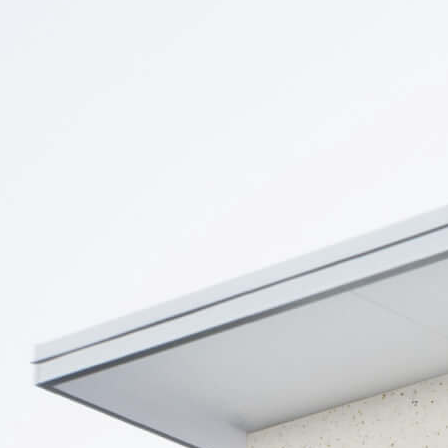
قديم طلب الشراء
طس
وان التوصيل
دبي
حاسبة الدِهان
حساب كمية الدِهان
لى معدل التغطية لكل
إبدأ
ا بمجرد إجراء الحساب