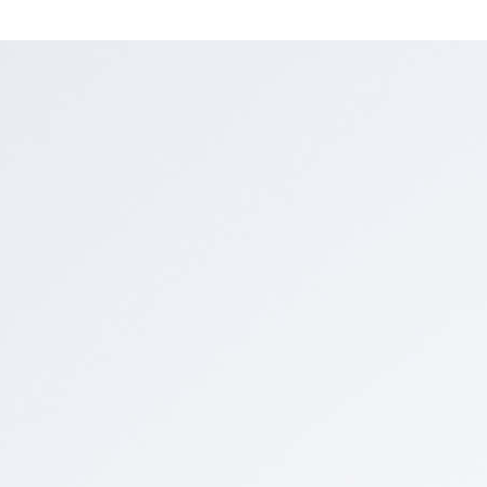
صلد
Share
favourite
إضافة للمقارنة
داخلي وخارجي
مظهر ديكوري
يحكي قصة تناغم
اللون:
الحجم والكمية: