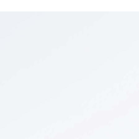
دهان داخلي - خارجي بمظهر براق وبملمس جذاب 
الحبيبات الرملية الذهبية مع انعكاس الشمس على الأحجار.