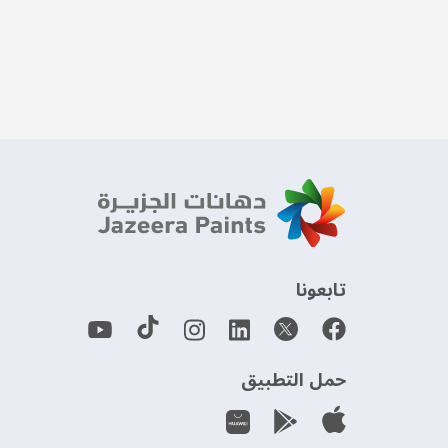
‫تابعونا‬
حمل التطبيق