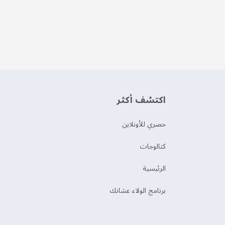
اكتشف أكثر
حصري للأونلاين
‫كتالوجات‬
الرئيسية
برنامج الولاء عشانك