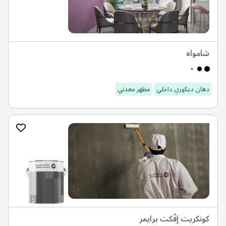
شامواه
دهان ديكوري داخلي
مظهر معدني
كونكريت إفّكت برايمر