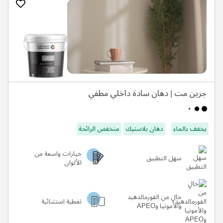
جرين مت | دهان سادة داخلي مطفي
يخفف بالماء
دهان بلاستيك
منخفض الرائحة
خيارات واسعة من
سهل التطبيق
الألوان
خالٍ من الفورمالدهيد
تغطية استثنائية
والأمونيا وAPEO