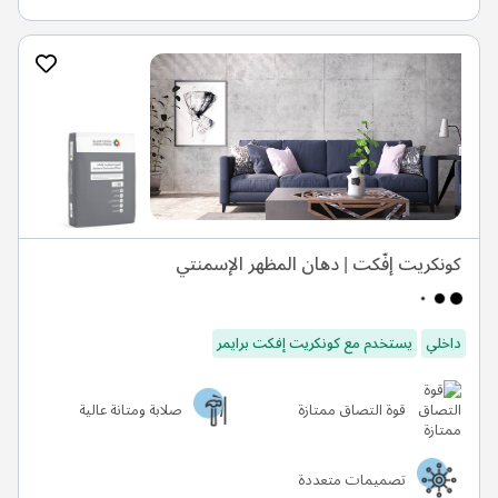
كونكريت إفّكت | دهان المظهر الإسمنتي
داخلي
يستخدم مع كونكريت إفكت برايمر
قوة التصاق ممتازة
صلابة ومتانة عالية
تصميمات متعددة