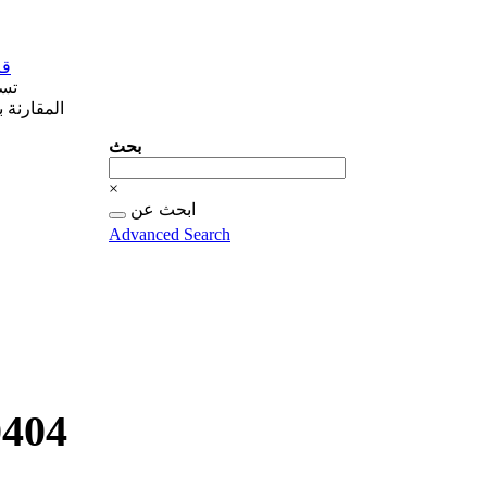
قا
تس
المقارنة 
بحث
بحث
×
البحث
ابحث عن
عن...
Advanced Search
404