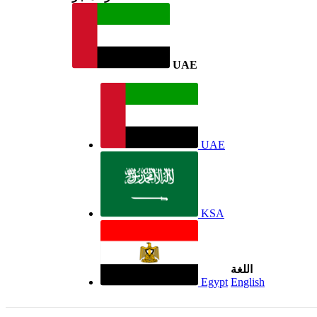
UAE
UAE
KSA
اللغة
Egypt
English