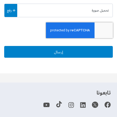
رفع
تحميل صورة
إرسال
‫تابعونا‬