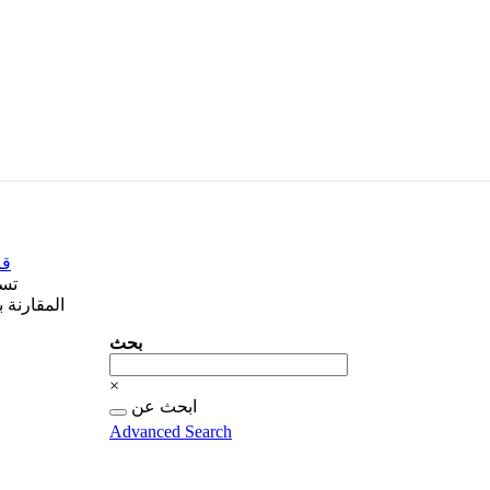
قا
تس
المقارنة 
بحث
بحث
×
البحث
ابحث عن
عن...
Advanced Search