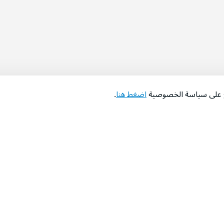
اع على سياسة الخصوصية
اضغط هنا
.
عن الشركة
‫المساعدة‬
من نحن؟
تواصل معنا
‫معارضنا‬
الأسئلة الشائعة
‫أخبارنا‬