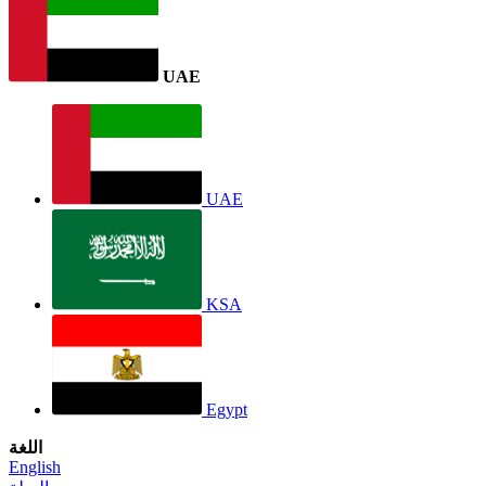
UAE
UAE
KSA
Egypt
اللغة
English