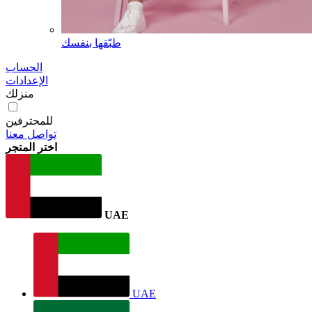
طبّقها بنفسك
الحساب
الإعدادات
منزلك
للمحترفين
تواصل معنا
اختر المتجر
UAE
UAE