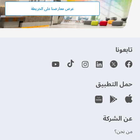
عرض معارضنا على الخريطة
‫تابعونا‬
حمل التطبيق
عن الشركة
من نحن؟