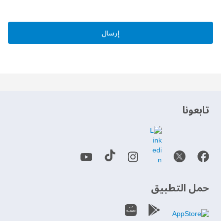
إرسال
‫تابعونا‬
حمل التطبيق