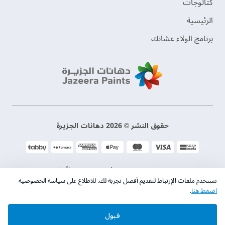
‫كتالوجات‬
الرئيسية
برنامج الولاء عشانك
حقوق النشر © 2026 دهانات الجزيرة
سياسة الخصوصية
الشروط و الأحكام
نستخدم ملفات الإرتباط لتقديم أفضل تجربة لك. للاطلاع على سياسة الخصوصية
اضغط هنا
.
السجل التجاري. 101046780
قبول
الرقم الضريبي. 300533832200003