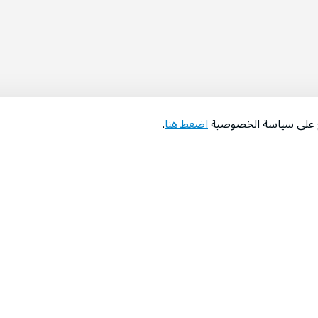
اع على سياسة الخصوصية
اضغط هنا
.
عن الشركة
‫المساعدة‬
من نحن؟
تواصل معنا
‫معارضنا‬
الأسئلة الشائعة
‫أخبارنا‬