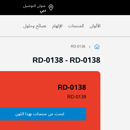
عنوان التوصيل
Skip
دبي
to
Content
الألوان
المنتجات
الإلهام
نصائح وحلول
RD-0138
RD-0138
-
RD-0138
RD-0138
RD-0138
ابحث عن منتجات بهذا اللون