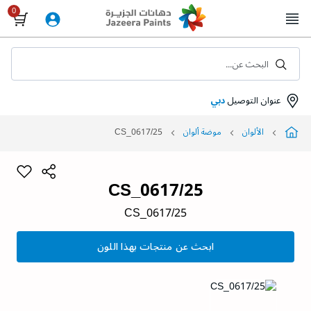
Skip
to
Content
البحث عن...
عنوان التوصيل
دبي
الألوان
موضة ألوان
CS_0617/25
CS_0617/25
CS_0617/25
ابحث عن منتجات بهذا اللون