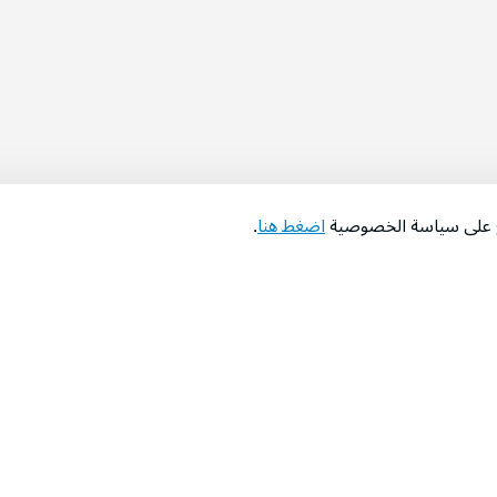
اع على سياسة الخصوصية
اضغط هنا
.
عن الشركة
‫المساعدة‬
من نحن؟
تواصل معنا
‫معارضنا‬
الأسئلة الشائعة
‫أخبارنا‬