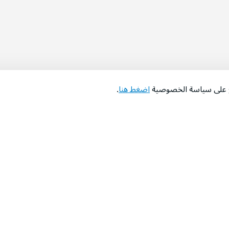
اع على سياسة الخصوصية
اضغط هنا
.
عن الشركة
‫المساعدة‬
من نحن؟
تواصل معنا
‫معارضنا‬
الأسئلة الشائعة
‫أخبارنا‬