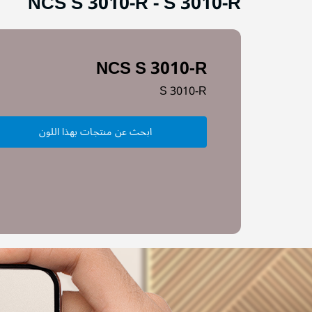
NCS S 3010-R
-
S 3010-R
NCS S 3010-R
S 3010-R
ابحث عن منتجات بهذا اللون