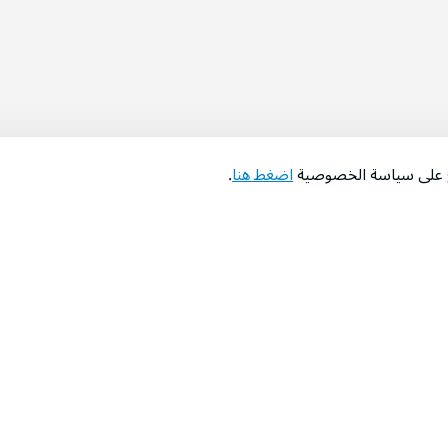
اع على سياسة الخصوصية
اضغط هنا
.
عن الشركة
‫المساعدة‬
من نحن؟
تواصل معنا
‫معارضنا‬
الأسئلة الشائعة
‫أخبارنا‬