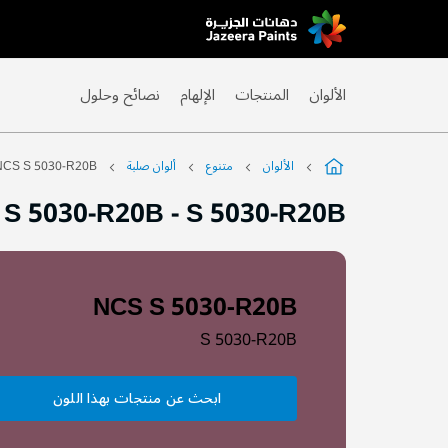
Skip
to
Content
الألوان
المنتجات
الإلهام
نصائح وحلول
الألوان
متنوع
ألوان صلبة
NCS S 5030-R20B
 S 5030-R20B
-
S 5030-R20B
NCS S 5030-R20B
S 5030-R20B
ابحث عن منتجات بهذا اللون