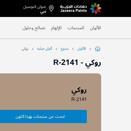
عنوان التوصيل
Skip
دبي
to
Content
الألوان
المنتجات
الإلهام
نصائح وحلول
الألوان
متنوع
ألوان صلبة
روكي
روكي
-
R-2141
روكي
R-2141
ابحث عن منتجات بهذا اللون