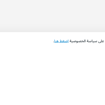
اع على سياسة الخصوصية
اضغط هنا
.
عن الشركة
‫المساعدة‬
من نحن؟
تواصل معنا
‫معارضنا‬
الأسئلة الشائعة
‫أخبارنا‬