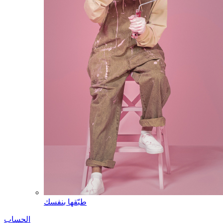
طبّقها بنفسك
الحساب