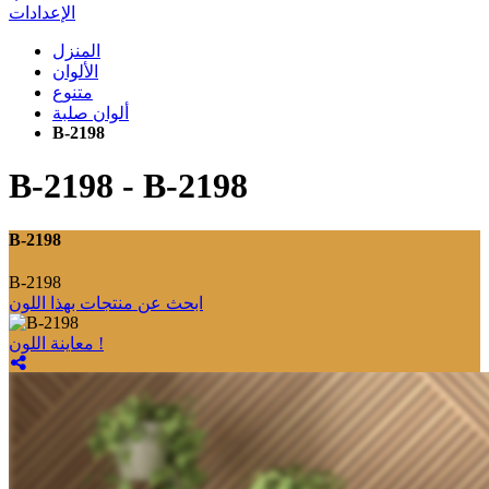
الإعدادات
المنزل
الألوان
متنوع
ألوان صلبة
B-2198
B-2198
-
B-2198
B-2198
B-2198
ابحث عن منتجات بهذا اللون
معاينة اللون !