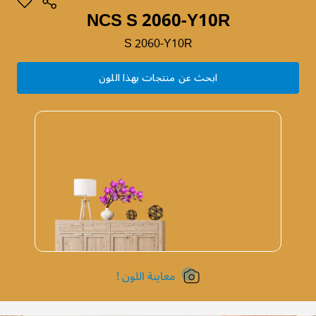
NCS S 2060-Y10R
S 2060-Y10R
ابحث عن منتجات بهذا اللون
معاينة اللون !