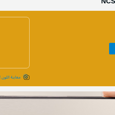
NCS
معاينة اللون !