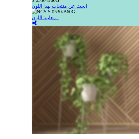
S 0530-B60G
ابحث عن منتجات بهذا اللون
معاينة اللون !