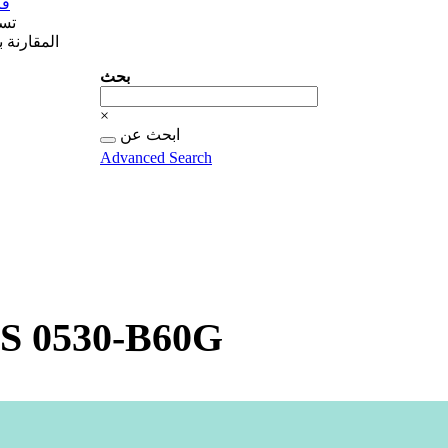
قا
تس
المقارنة 
بحث
بحث
×
البحث
ابحث عن
عن...
Advanced Search
S 0530-B60G