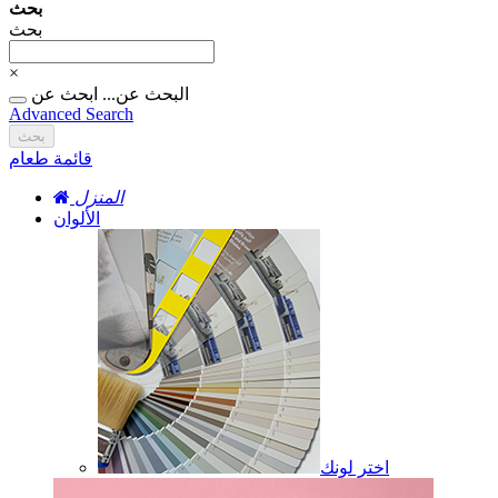
بحث
بحث
×
البحث عن...
ابحث عن
Advanced Search
بحث
قائمة طعام
المنزل
الألوان
اختر لونك