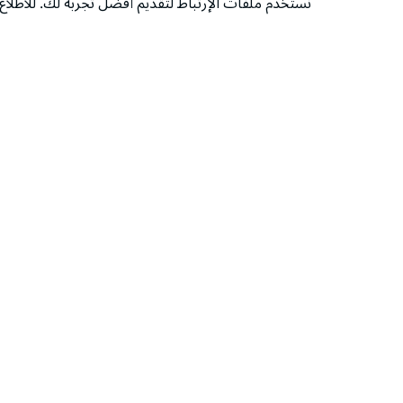
نستخدم ملفات الإرتباط لتقديم أفضل تجربة لك. للاطل
‫تابعونا‬