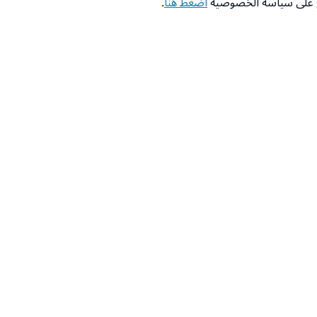
اع على سياسة الخصوصية
اضغط هنا
.
عن الشركة
‫المساعدة‬
من نحن؟
تواصل معنا
‫معارضنا‬
الأسئلة الشائعة