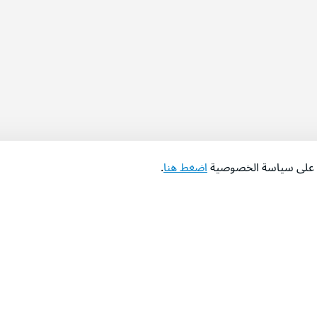
اع على سياسة الخصوصية
اضغط هنا
.
عن الشركة
‫المساعدة‬
من نحن؟
تواصل معنا
‫معارضنا‬
الأسئلة الشائعة