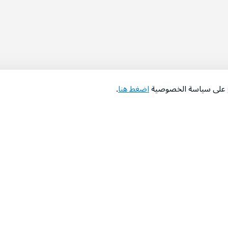
اع على سياسة الخصوصية
اضغط هنا
.
عن الشركة
‫المساعدة‬
من نحن؟
تواصل معنا
‫معارضنا‬
الأسئلة الشائعة
‫أخبارنا‬