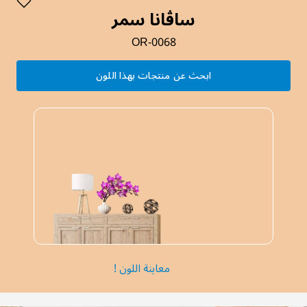
ساڤانا سمر
OR-0068
ابحث عن منتجات بهذا اللون
معاينة اللون !