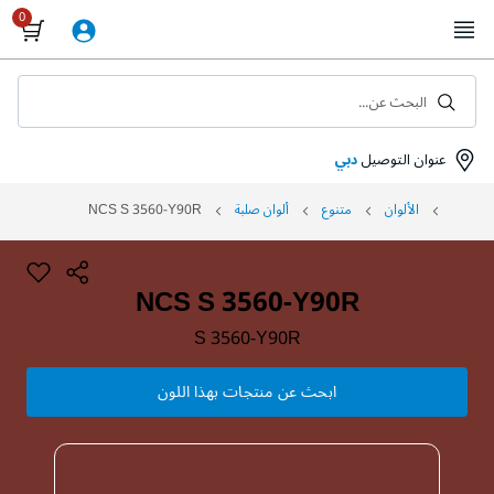
Skip
to
Content
البحث عن...
عنوان التوصيل
دبي
الألوان
متنوع
ألوان صلبة
NCS S 3560-Y90R
NCS S 3560-Y90R
S 3560-Y90R
ابحث عن منتجات بهذا اللون