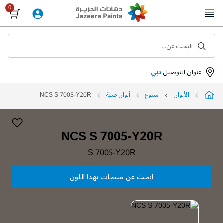
Skip
to
Content
البحث عن...
عنوان التوصيل
دبي
الألوان
متنوع
ألوان صلبة
NCS S 7005-Y20R
NCS S 7005-Y20R
S 7005-Y20R
ابحث عن منتجات بهذا اللون