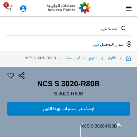
Skip
to
Content
البحث عن...
عنوان التوصيل
دبي
الألوان
متنوع
ألوان صلبة
NCS S 3020-R80B
NCS S 3020-R80B
S 3020-R80B
ابحث عن منتجات بهذا اللون