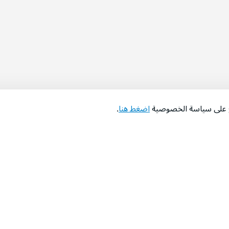
اع على سياسة الخصوصية
اضغط هنا
.
عن الشركة
‫المساعدة‬
من نحن؟
تواصل معنا
‫معارضنا‬
الأسئلة الشائعة