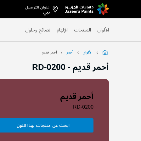
عنوان التوصيل
Skip
دبي
to
Content
الألوان
المنتجات
الإلهام
نصائح وحلول
الألوان
أحمر
أحمر قديم
أحمر قديم
-
RD-0200
أحمر قديم
RD-0200
ابحث عن منتجات بهذا اللون