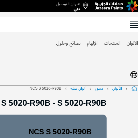
عنوان التوصيل
Ski
دبي
t
Conten
الألوان
المنتجات
الإلهام
نصائح وحلول
الألوان
متنوع
ألوان صلبة
NCS S 5020-R90B
 S 5020-R90B
-
S 5020-R90B
NCS S 5020-R90B