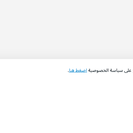
اع على سياسة الخصوصية
اضغط هنا
.
عن الشركة
‫المساعدة‬
من نحن؟
تواصل معنا
‫معارضنا‬
الأسئلة الشائعة