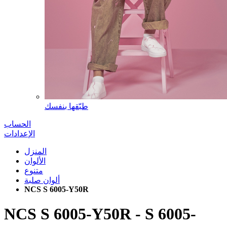
طبّقها بنفسك
الحساب
الإعدادات
المنزل
الألوان
متنوع
ألوان صلبة
NCS S 6005-Y50R
NCS S 6005-Y50R
-
S 6005-