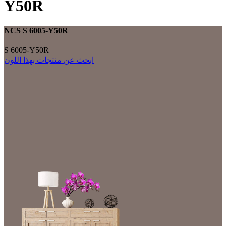
Y50R
NCS S 6005-Y50R
S 6005-Y50R
ابحث عن منتجات بهذا اللون