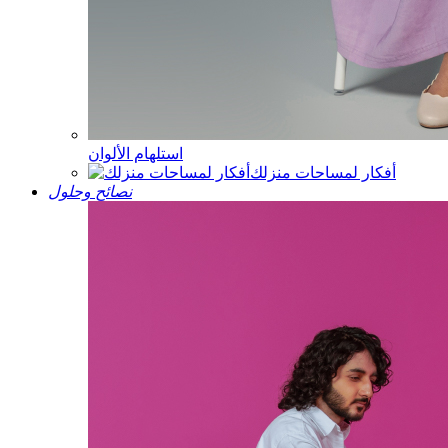
استلهام الألوان
أفكار لمساحات منزلك
نصائح وحلول