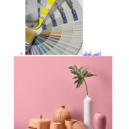
اختر لونك