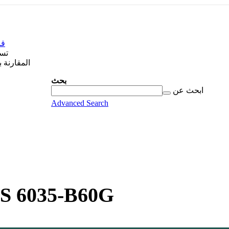
قا
تس
المقارنة 
بحث
البحث
بحث
ابحث عن
عن...
Advanced Search
S 6035-B60G