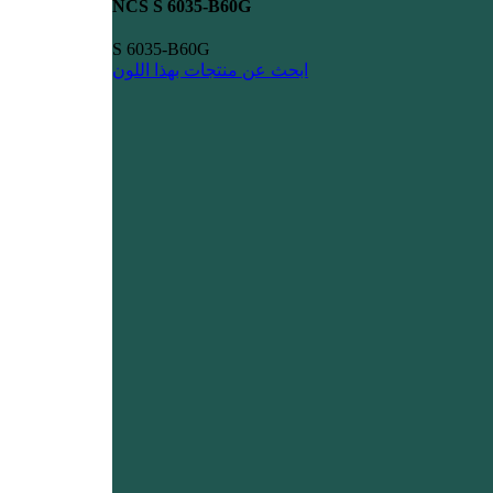
NCS S 6035-B60G
S 6035-B60G
ابحث عن منتجات بهذا اللون