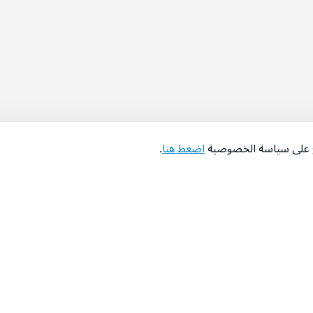
اع على سياسة الخصوصية
اضغط هنا
.
عن الشركة
‫المساعدة‬
من نحن؟
تواصل معنا
‫معارضنا‬
الأسئلة الشائعة