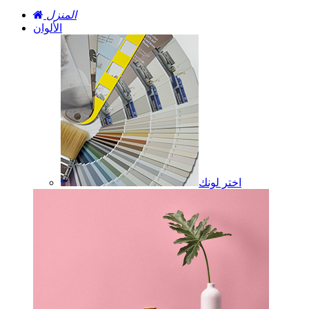
المنزل
الألوان
اختر لونك