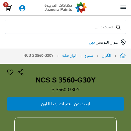
Skip
to
Content
البحث عن...
عنوان التوصيل
دبي
الألوان
متنوع
ألوان صلبة
NCS S 3560-G30Y
NCS S 3560-G30Y
S 3560-G30Y
ابحث عن منتجات بهذا اللون