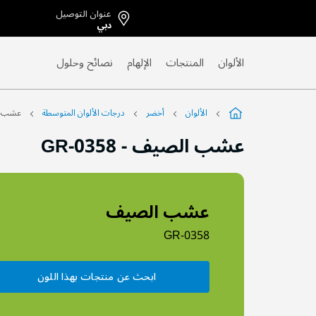
عنوان التوصيل
Skip
دبي
to
Content
الألوان
المنتجات
الإلهام
نصائح وحلول
الألوان
أخضر
درجات الألوان المتوسطة
عشب ا
عشب الصيف
-
GR-0358
عشب الصيف
GR-0358
ابحث عن منتجات بهذا اللون