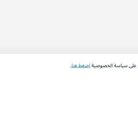
اع على سياسة الخصوصية
اضغط هنا
.
عن الشركة
‫المساعدة‬
من نحن؟
تواصل معنا
‫معارضنا‬
الأسئلة الشائعة