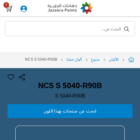
Skip
to
Content
البحث عن...
الألوان
متنوع
ألوان صلبة
NCS S 5040-R90B
NCS S 5040-R90B
S 5040-R90B
ابحث عن منتجات بهذا اللون