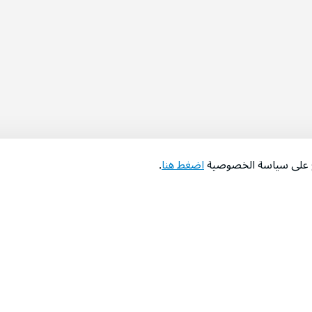
اع على سياسة الخصوصية
اضغط هنا
.
عن الشركة
‫المساعدة‬
من نحن؟
تواصل معنا
‫معارضنا‬
الأسئلة الشائعة