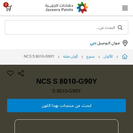
Skip
to
Content
البحث عن...
عنوان التوصيل
دبي
الألوان
متنوع
ألوان صلبة
NCS S 8010-G90Y
NCS S 8010-G90Y
S 8010-G90Y
ابحث عن منتجات بهذا اللون