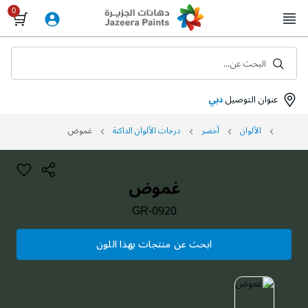
Skip
to
Content
البحث عن...
عنوان التوصيل
دبي
الألوان
أخضر
درجات الألوان الداكنة
غموض
غموض
GR-0920
ابحث عن منتجات بهذا اللون