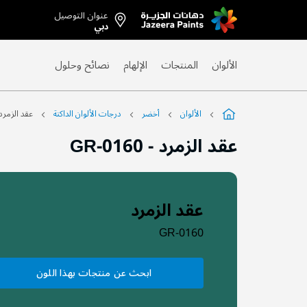
عنوان التوصيل
Skip
دبي
to
Content
الألوان
المنتجات
الإلهام
نصائح وحلول
الألوان
أخضر
درجات الألوان الداكنة
عقد الزمرد
عقد الزمرد
-
GR-0160
عقد الزمرد
GR-0160
ابحث عن منتجات بهذا اللون