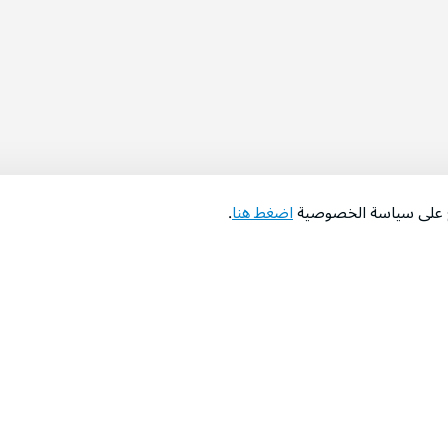
اع على سياسة الخصوصية
اضغط هنا
.
عن الشركة
‫المساعدة‬
من نحن؟
تواصل معنا
‫معارضنا‬
الأسئلة الشائعة