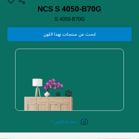
NCS S 4050-B70G
S 4050-B70G
ابحث عن منتجات بهذا اللون
معاينة اللون !