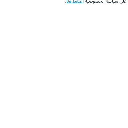
اع على سياسة الخصوصية
اضغط هنا
.
عن الشركة
‫المساعدة‬
من نحن؟
تواصل معنا
‫معارضنا‬
الأسئلة الشائعة