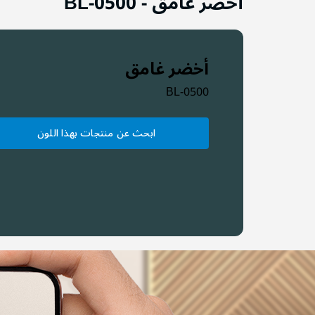
أخضر غامق
-
BL-0500
أخضر غامق
BL-0500
ابحث عن منتجات بهذا اللون