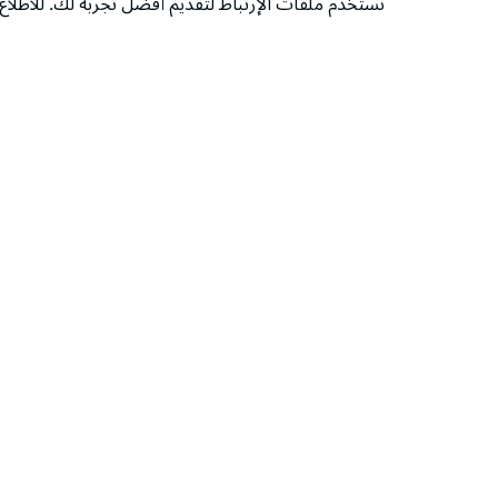
نستخدم ملفات الإرتباط لتقديم أفضل تجربة لك. للاطل
‫تابعونا‬