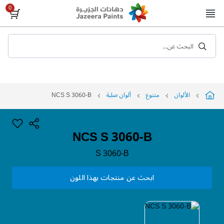
Skip
to
Content
البحث عن...
الألوان
متنوع
ألوان صلبة
NCS S 3060-B
NCS S 3060-B
S 3060-B
ابحث عن منتجات بهذا اللون