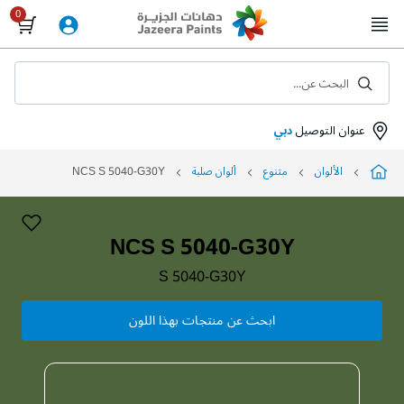
Skip
to
Content
البحث عن...
عنوان التوصيل
دبي
الألوان
متنوع
ألوان صلبة
NCS S 5040-G30Y
NCS S 5040-G30Y
S 5040-G30Y
ابحث عن منتجات بهذا اللون