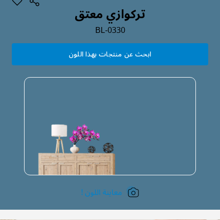
تركوازي معتق
BL-0330
ابحث عن منتجات بهذا اللون
معاينة اللون !