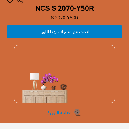
NCS S 2070-Y50R
S 2070-Y50R
ابحث عن منتجات بهذا اللون
معاينة اللون !