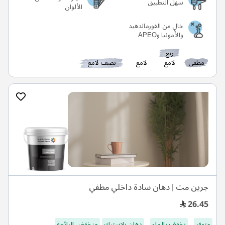
سهل التطبيق
الألوان
خالٍ من الفورمالدهيد
والأمونيا وAPEO
ربع
مطفي
لامع
لامع
نصف لامع
جرين مت | دهان سادة داخلي مطفي
26.45
متوفر
يخفف بالماء
دهان بلاستيك
منخفض الرائحة