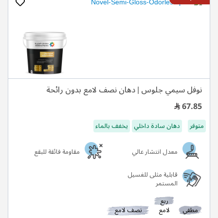
نوفل سيمي جلوس | دهان نصف لامع بدون رائحة
67.85
متوفر
دهان سادة داخلي
يخفف بالماء
معدل انتشار عالي
مقاومة فائقة للبقع
قابلية مثلى للغسيل
المستمر
ربع
مطفي
لامع
نصف لامع