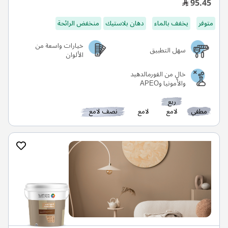
95.45
متوفر
يخفف بالماء
دهان بلاستيك
منخفض الرائحة
خيارات واسعة من
سهل التطبيق
الألوان
خالٍ من الفورمالدهيد
والأمونيا وAPEO
ربع
مطفي
لامع
لامع
نصف لامع