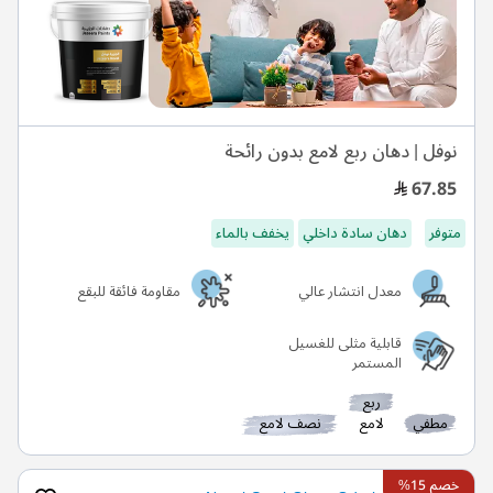
نوفل | دهان ربع لامع بدون رائحة
67.85
متوفر
دهان سادة داخلي
يخفف بالماء
معدل انتشار عالي
مقاومة فائقة للبقع
قابلية مثلى للغسيل
المستمر
ربع
مطفي
لامع
نصف لامع
خصم 15%