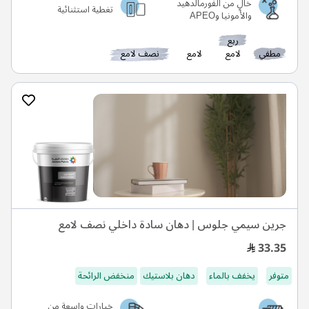
خالٍ من الفورمالدهيد
تغطية استثنائية
والأمونيا وAPEO
ربع
مطفي
لامع
لامع
نصف لامع
جرين سيمي جلوس | دهان سادة داخلي نصف لامع
33.35
متوفر
يخفف بالماء
دهان بلاستيك
منخفض الرائحة
خيارات واسعة من