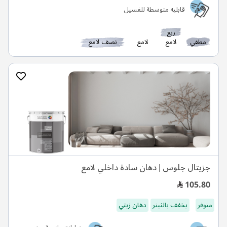
قابليه متوسطة للغسيل
ربع
مطفي
لامع
لامع
نصف لامع
جزيتال جلوس | دهان سادة داخلي لامع
105.80
متوفر
يخفف بالثينر
دهان زيتي