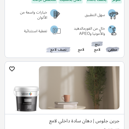
خيارات واسعة من
سهل التطبيق
الألوان
خالٍ من الفورمالدهيد
تغطية استثنائية
والأمونيا وAPEO
ربع
مطفي
لامع
لامع
نصف لامع
جرين جلوس | دهان سادة داخلي لامع