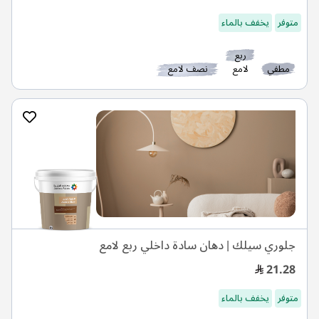
متوفر
يخفف بالماء
ربع
مطفي
لامع
نصف لامع
جلوري سيلك | دهان سادة داخلي ربع لامع
21.28
متوفر
يخفف بالماء