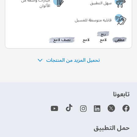
خيارات واسعة من
سهل التطبيق
الألوان
قابليه متوسطة للغسيل
ربع
مطفي
لامع
لامع
نصف لامع
تحميل المزيد من المنتجات
‫تابعونا‬
حمل التطبيق