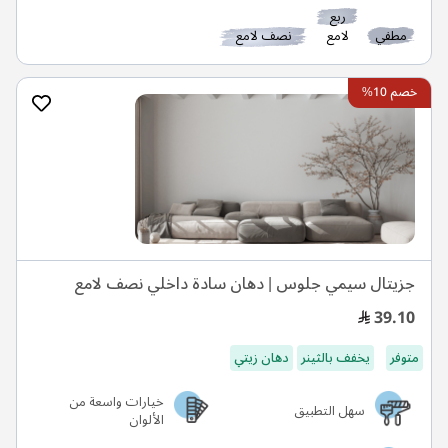
ربع
مطفي
لامع
نصف لامع
خصم 10%
جزيتال سيمي جلوس | دهان سادة داخلي نصف لامع
39.10
متوفر
يخفف بالثينر
دهان زيتي
خيارات واسعة من
سهل التطبيق
الألوان